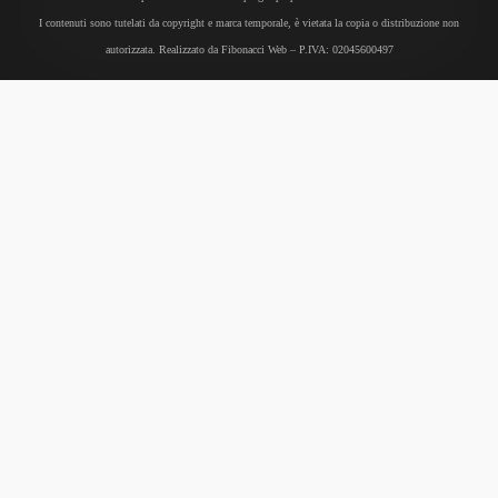
I contenuti sono tutelati da copyright e marca temporale, è vietata la copia o distribuzione non
autorizzata. Realizzato da
Fibonacci Web
– P.IVA: 02045600497