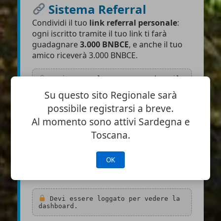
Sistema Referral
Condividi il tuo
link referral personale
:
ogni iscritto tramite il tuo link ti farà
guadagnare
3.000 BNBCE
, e anche il tuo
amico riceverà 3.000 BNBCE.
Devi essere loggato per vedere il
tuo link referral.
Su questo sito Regionale sarà
possibile registrarsi a breve.
Al momento sono attivi Sardegna e
Toscana.
Dashboard BNBCE
OK
Controlla il tuo saldo, i referral e i tuoi
download:
Devi essere loggato per vedere la
dashboard.