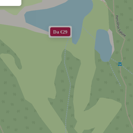
Da €29