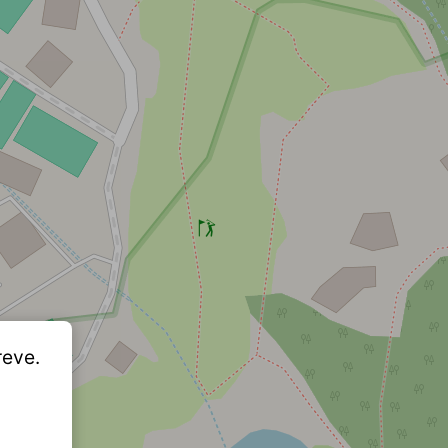
reve.