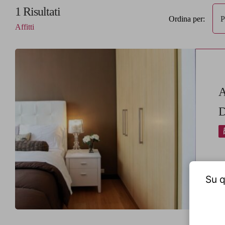
1
Risultati
Ordina per:
P
Affitti
A
D
Su q