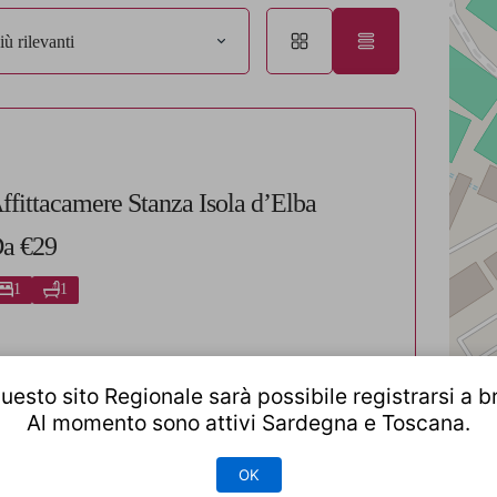
iù rilevanti
ffittacamere Stanza Isola d’Elba
a €29
1
1
uesto sito Regionale sarà possibile registrarsi a b
Al momento sono attivi Sardegna e Toscana.
Luca
OK