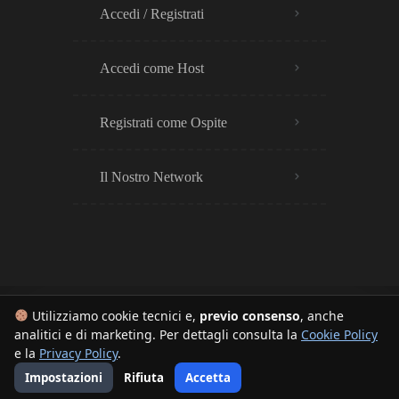
Accedi / Registrati
Accedi come Host
Registrati come Ospite
Il Nostro Network
Utilizziamo cookie tecnici e,
previo consenso
, anche
analitici e di marketing. Per dettagli consulta la
Cookie Policy
© 2025 – BNB Europe™ è un sistema con plugin proprietari. Tutti i diritti sono riservati.
e la
Privacy Policy
.
I contenuti sono tutelati da copyright e marca temporale, è vietata la copia o distribuzione non
Impostazioni
Rifiuta
Accetta
autorizzata. Realizzato da
Fibonacci Web
– P.IVA: 02045600497