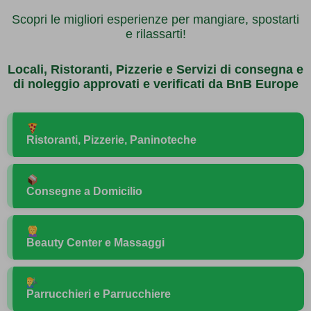
Scopri le migliori esperienze per mangiare, spostarti
e rilassarti!
Locali, Ristoranti, Pizzerie e Servizi di consegna e
di noleggio approvati e verificati da BnB Europe
Ristoranti, Pizzerie, Paninoteche
Scopri i migliori ristoranti tipici, trattorie locali e
osterie del territorio.
Consegne a Domicilio
Vedi Ristoranti
Servizi di delivery da ristoranti, pizzerie, supermercati
e negozi locali.
Beauty Center e Massaggi
Ordina Ora
Trattamenti estetici, benessere, centri relax e
massaggi per rigenerare corpo e mente.
Parrucchieri e Parrucchiere
Scopri i centri