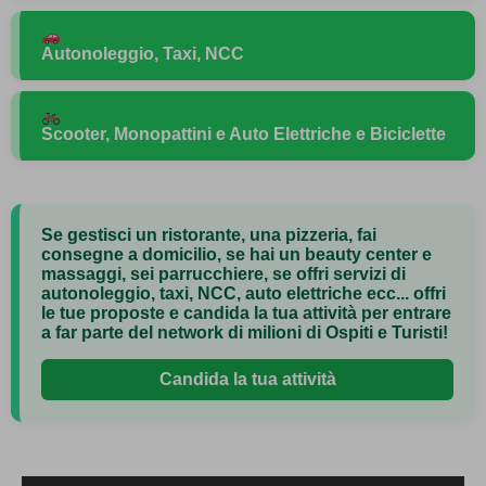
Taglio, piega, colore e trattamenti capelli nei migliori
saloni convenzionati.
Autonoleggio, Taxi, NCC
Trova un salone
Spostati comodamente con servizi taxi, noleggio auto,
NCC e altro.
Scooter, Monopattini e Auto Elettriche e Biciclette
Prenota un Servizio
Mobilità sostenibile per visitare la città in libertà.
Noleggia un mezzo
Se gestisci un ristorante, una pizzeria, fai
consegne a domicilio, se hai un beauty center e
massaggi, sei parrucchiere, se offri servizi di
autonoleggio, taxi, NCC, auto elettriche ecc... offri
le tue proposte e
candida la tua attività
per entrare
a far parte del network di milioni di Ospiti e Turisti!
Candida la tua attività