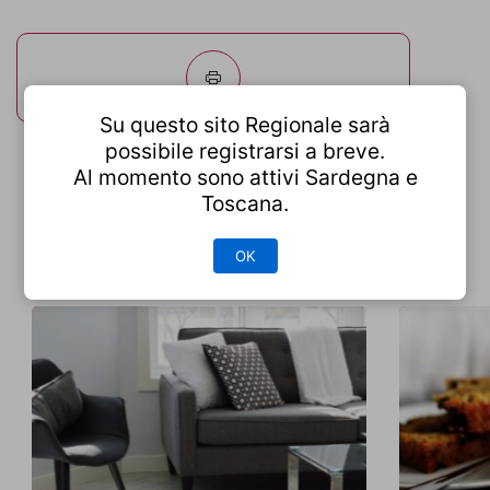
Su questo sito Regionale sarà
possibile registrarsi a breve.
Segnala abuso
Al momento sono attivi Sardegna e
Toscana.
Ti potrebbe interessare anche...
OK