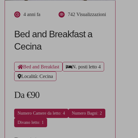
4 anni fa
742 Visualizzazioni
Bed and Breakfast a
Cecina
Bed and Breakfast
N. posti letto 4
Località: Cecina
Da €90
Numero Camere da letto: 4
Numero Bagni: 2
Divano letto: 1