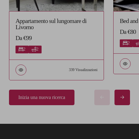
Appartamento sul lungomare di
Bed and
Livorno
Da €80
Da €99
2
2
2
339 Visualizzazioni
Inizia una nuova ricerca