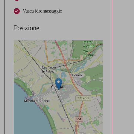
Vasca idromassaggio
Posizione