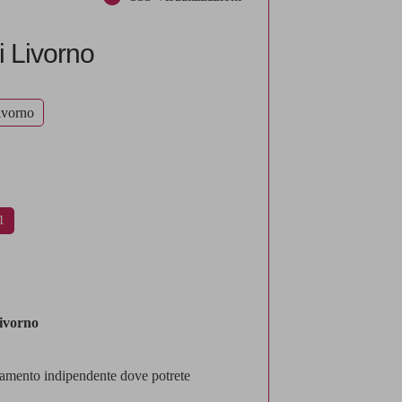
 Livorno
ivorno
1
ivorno
rtamento indipendente dove potrete