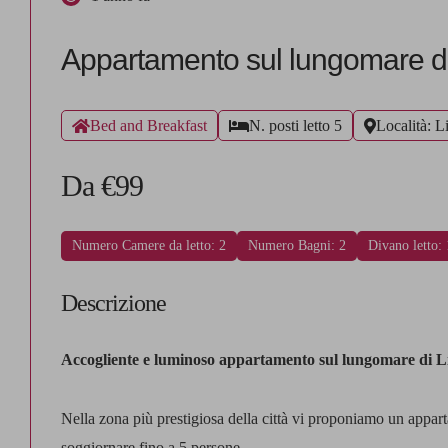
Appartamento sul lungomare di
Bed and Breakfast
N. posti letto 5
Località: L
Da €99
Numero Camere da letto: 2
Numero Bagni: 2
Divano letto: 
Descrizione
Accogliente e luminoso appartamento sul lungomare di L
Nella zona più prestigiosa della città vi proponiamo un appa
soggiornare fino a 5 persone.