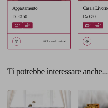
Appartamento
Casa a Livorn
Da €150
Da €50
2
2
2
2
643 Visualizzazioni
Ti potrebbe interessare anche...