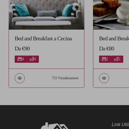
Bed and Breakfast a Cecina
Bed and Break
Da €90
Da €80
4
4
2
2
733 Visualizzazioni
Link Util