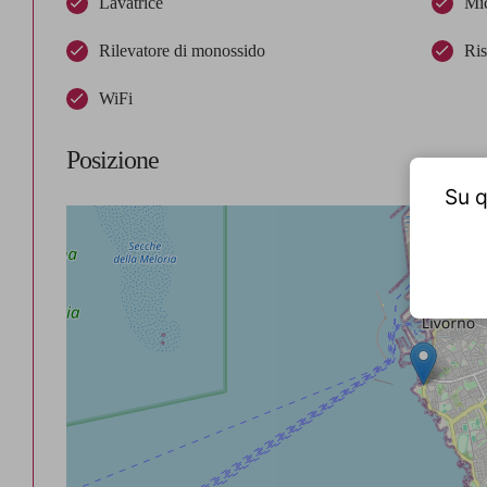
Lavatrice
Mi
Rilevatore di monossido
Ris
WiFi
Posizione
Su q