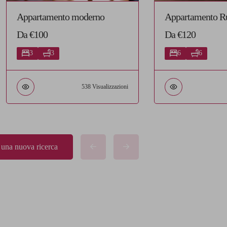
Appartamento moderno
Appartamento Ru
Da €100
Da €120
3
3
6
6
538 Visualizzazioni
a una nuova ricerca