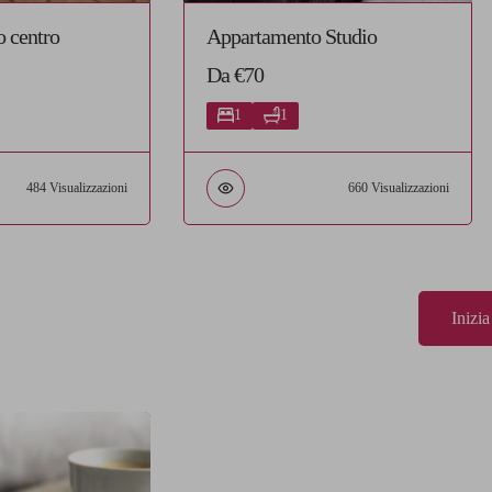
o centro
Appartamento Studio
Da €70
1
1
484 Visualizzazioni
660 Visualizzazioni
Inizi