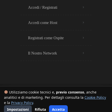
Accedi / Registrati
Accedi come Host
Registrati come Ospite
Il Nostro Network
Utilizziamo cookie tecnici e,
previo consenso
, anche
analitici e di marketing. Per dettagli consulta la
Cookie Policy
© 2025 – BNB Europe™ è un sistema con plugin proprietari. Tutti i diritti sono riservati.
e la
Privacy Policy
.
I contenuti sono tutelati da copyright e marca temporale, è vietata la copia o distribuzione non
Impostazioni
Rifiuta
Accetta
autorizzata. Realizzato da
Fibonacci Web
– P.IVA: 02045600497