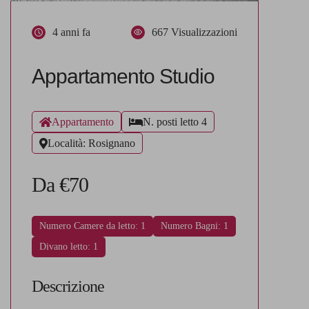
4 anni fa
667 Visualizzazioni
Appartamento Studio
Appartamento
N. posti letto 4
Località: Rosignano
Da €70
Numero Camere da letto: 1
Numero Bagni: 1
Divano letto: 1
Descrizione