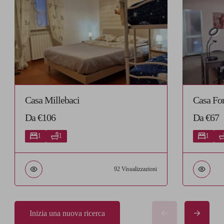
Casa Millebaci
Casa For
Da €106
Da €67
1
1
1
92 Visualizzazioni
Inizia una nuova ricerca