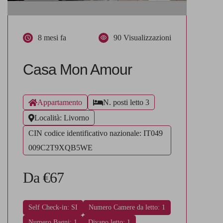
8 mesi fa
90 Visualizzazioni
Casa Mon Amour
Appartamento
N. posti letto 3
Località: Livorno
CIN codice identificativo nazionale: IT049
009C2T9XQB5WE
Da €67
Self Check-in: SI
Numero Camere da letto: 1
Numero Bagni: 1
Divano letto: 1