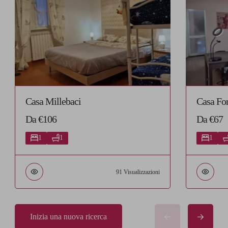
Casa Millebaci
Casa For
Da €106
Da €67
1
1
1
91 Visualizzazioni
Inizia una nuova ricerca