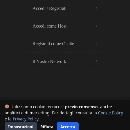
Accedi / Registrati
Accedi come Host
Registrati come Ospite
Il Nostro Network
Utilizziamo cookie tecnici e,
previo consenso
, anche
analitici e di marketing. Per dettagli consulta la
Cookie Policy
© 2025 – BNB Europe™ è un sistema con plugin proprietari. Tutti i diritti sono riservati.
e la
Privacy Policy
.
I contenuti sono tutelati da copyright e marca temporale, è vietata la copia o distribuzione non
Impostazioni
Rifiuta
Accetta
autorizzata. Realizzato da
Fibonacci Web
– P.IVA: 02045600497