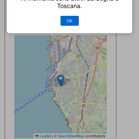
WiFi
Toscana.
OK
Posizione
Leaflet
|
©
OpenStreetMap
contributors