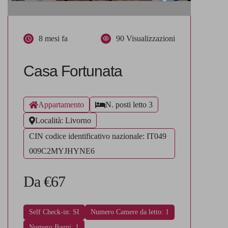
8 mesi fa
90 Visualizzazioni
Casa Fortunata
Appartamento
N. posti letto 3
Località: Livorno
CIN codice identificativo nazionale: IT049
009C2MYJHYNE6
Da €67
Self Check-in: SI
Numero Camere da letto: 1
Numero Bagni: 1