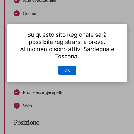
Aria condizionata
Cucina
Frigorifero
Su questo sito Regionale sarà
Lavatrice
possibile registrarsi a breve.
Al momento sono attivi Sardegna e
Macchina per caffè espresso
Toscana.
Microonde
OK
Non fumatori
Phone asciugacapelli
WiFi
Posizione