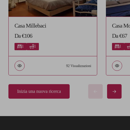
Casa Millebaci
Casa M
Da €106
Da €67
1
1
1
92 Visualizzazioni
Inizia una nuova ricerca