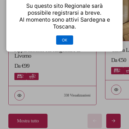
Su questo sito Regionale sarà
possibile registrarsi a breve.
Al momento sono attivi Sardegna e
Toscana.
OK
Appartamento sul lungomare di
Casa a L
Livorno
Da €50
Da €99
2
2
2
338 Visualizzazioni
Mostra tutto