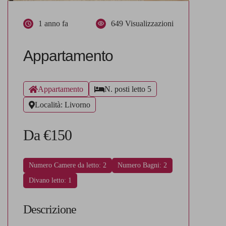
1 anno fa
649 Visualizzazioni
Appartamento
Appartamento
N. posti letto 5
Località: Livorno
Da €150
Numero Camere da letto: 2
Numero Bagni: 2
Divano letto: 1
Descrizione