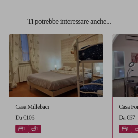
Ti potrebbe interessare anche...
Casa Millebaci
Casa For
Da €106
Da €67
1
1
1