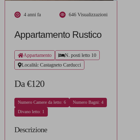
4 anni fa
646 Visualizzazioni
Appartamento Rustico
Appartamento
N. posti letto 10
Località: Castagneto Carducci
Da €120
Numero Camere da letto: 6
Numero Bagni: 4
Divano letto: 1
Descrizione