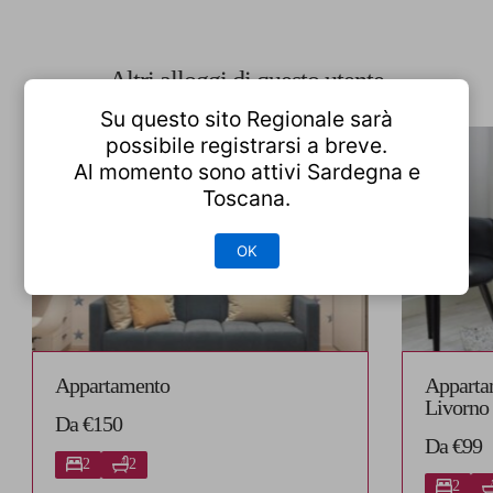
Altri alloggi di questo utente
Su questo sito Regionale sarà
possibile registrarsi a breve.
Al momento sono attivi Sardegna e
Toscana.
OK
Appartamento
Apparta
Livorno
Da €150
Da €99
2
2
2