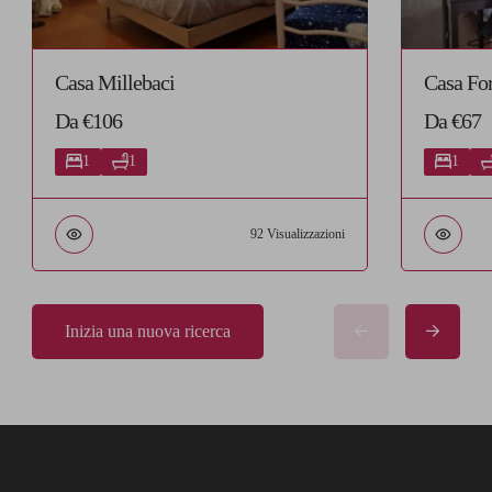
Casa Millebaci
Casa For
Da €106
Da €67
1
1
1
92 Visualizzazioni
Inizia una nuova ricerca