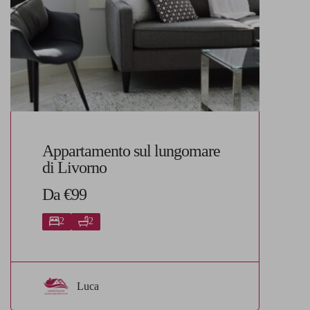
Appartamento sul lungomare
di Livorno
Da €99
2
2
Luca