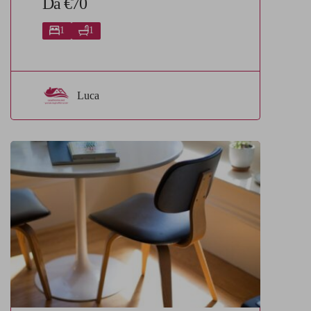
Da €70
1
1
Luca