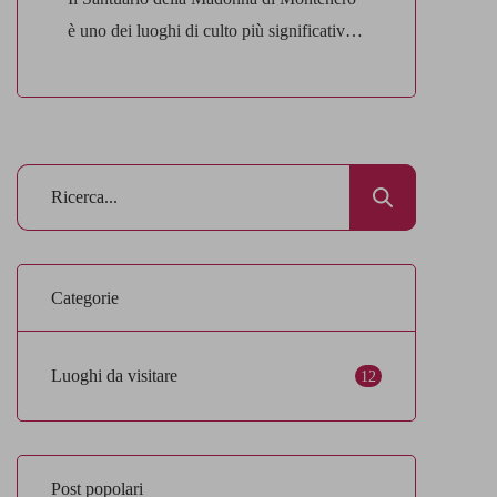
è uno dei luoghi di culto più significativi e
suggestivi di Livorno. Si tratta di un vero
e proprio tesoro spirituale che affascina
ogni anno migliaia di pellegrini e turisti.
Situato su una collina che domina la città e
il mare, il santuario non è solo un punto di
[…]
Categorie
Luoghi da visitare
12
Post popolari