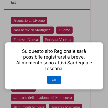
tag
Acquario di Livorno
casa natale di Modigliani
Duomo
Fortezza Nuova
Fortezza Vecchia
Livorno
mercato delle vettovaglie
Su questo sito Regionale sarà
possibile registrarsi a breve.
Museo Civico Giovanni Fattori
Al momento sono attivi Sardegna e
Toscana.
Piazza Grande
quartiere di Venezia Nuova
OK
Quattro Mori
santuario della madonna di Montenero
stabilimenti balneari
Terrazza Mascagni