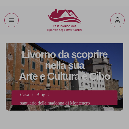
Livorno da scoprire
nella sua
Arte e Cultura e Cibo
Casa
Blog
santuario della madonna di Montenero