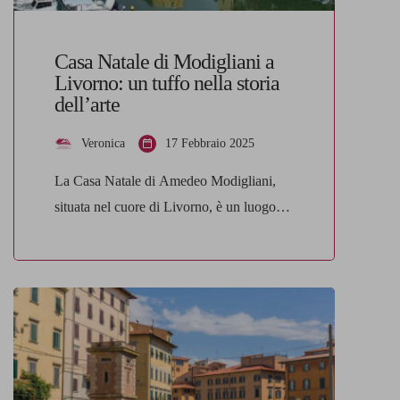
Casa Natale di Modigliani a
Livorno: un tuffo nella storia
dell’arte
Veronica
17 Febbraio 2025
La Casa Natale di Amedeo Modigliani,
situata nel cuore di Livorno, è un luogo
imperdibile e simbolico per tutti gli amanti
dell’arte. Qui, infatti, il celebre pittore e
scultore è nato il 12 luglio 1884, lasciando
un’eredità artistica che ancora oggi
affascina il mondo intero. Visitare questo
luogo vuol dire immergersi nella storia di
uno […]