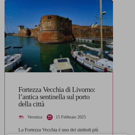
dell’arte, ospitando una ricca collezione di
opere dell’Ottocento e Novecento, con
particolare attenzione ai Macchiaioli e alla
pittura toscana. Storia di Villa Mimbelli
Villa Mimbelli, costruita […]
Fortezza Vecchia di Livorno:
l’antica sentinella sul porto
della città
Veronica
15 Febbraio 2025
La Fortezza Vecchia è uno dei simboli più