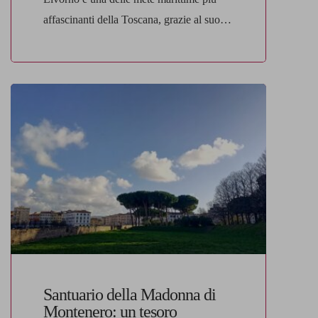
affascinanti della Toscana, grazie al suo
litorale caratterizzato da acque cristalline,
scogliere spettacolari e stabilimenti
balneari attrezzati per offrire il massimo
del comfort e del relax. Se stai cercando
un luogo dove trascorrere una giornata
perfetta al mare, tra servizi esclusivi, buon
cibo e paesaggi mozzafiato, ecco di […]
Santuario della Madonna di
Montenero: un tesoro