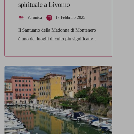
spirituale a Livorno
Veronica
17 Febbraio 2025
Il Santuario della Madonna di Montenero
è uno dei luoghi di culto più significativi e
suggestivi di Livorno. Si tratta di un vero
e proprio tesoro spirituale che affascina
ogni anno migliaia di pellegrini e turisti.
Situato su una collina che domina la città e
il mare, il santuario non è solo un punto di
[…]