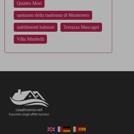
Quattro Mori
santuario della madonna di Montenero
stabilimenti balneari
Terrazza Mascagni
Villa Mimbelli