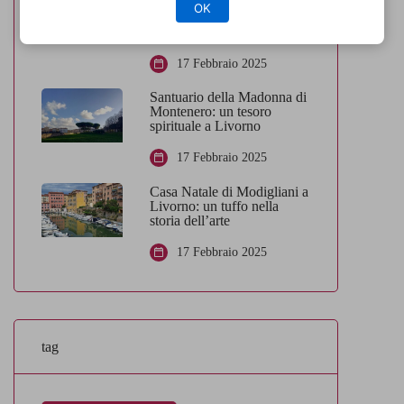
Livorno: dove trascorrere
OK
una giornata tra relax e
mare cristallino
17 Febbraio 2025
Santuario della Madonna di
Montenero: un tesoro
spirituale a Livorno
17 Febbraio 2025
Casa Natale di Modigliani a
Livorno: un tuffo nella
storia dell’arte
17 Febbraio 2025
tag