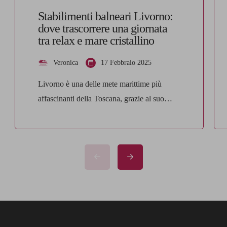
Stabilimenti balneari Livorno:
dove trascorrere una giornata
tra relax e mare cristallino
Veronica
17 Febbraio 2025
Livorno è una delle mete marittime più
affascinanti della Toscana, grazie al suo
litorale caratterizzato da acque cristalline,
scogliere spettacolari e stabilimenti balneari
attrezzati per offrire il massimo del comfort e
del relax. Se stai cercando un luogo dove
trascorrere una giornata perfetta al mare, tra
servizi esclusivi, buon cibo e paesaggi
mozzafiato, ecco di […]