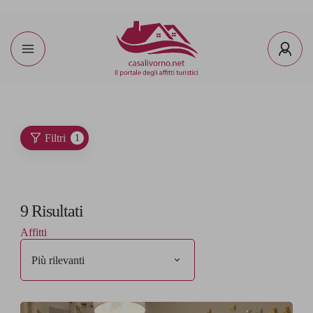
Filtri
1
9
Risultati
Affitti
Più rilevanti